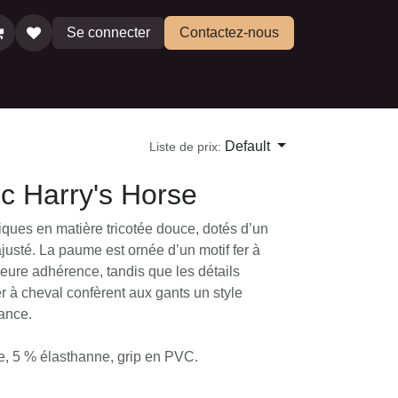
Se connecter
Contactez-nous
rie et le manège
Selles d'occasion
Default
Liste de prix:
c Harry's Horse
stiques en matière tricotée douce, dotés
ble et ajusté. La paume est ornée d’un
frant une meilleure adhérence, tandis que
en forme de fer à cheval confèrent aux gants
le et tendance.
que, 5 % élasthanne, grip en PVC.