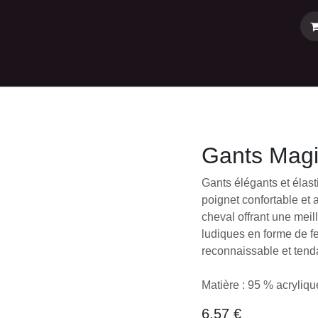
l
Pour le cavalier
Compléments et produits
Pour l'écu
orse
Gants Magi
Gants élégants et éla
d’un poignet conforta
motif fer à cheval of
les détails ludiques 
un style reconnaissab
Matière : 95 % acryli
6,57
€